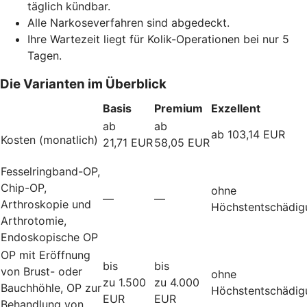
täglich kündbar.
Alle Narkoseverfahren sind abgedeckt.
Ihre Wartezeit liegt für Kolik-Operationen bei nur 5
Tagen.
Die Varianten im Überblick
Basis
Premium
Exzellent
ab
ab
ab 103,14 EUR
Kosten (monatlich)
21,71 EUR
58,05 EUR
Fesselringband-OP,
Chip-OP,
ohne
—
—
Arthroskopie und
Höchstentschädig
Arthrotomie,
Endoskopische OP
OP mit Eröffnung
bis
bis
von Brust- oder
ohne
zu 1.500
zu 4.000
Bauchhöhle, OP zur
Höchstentschädig
EUR
EUR
Behandlung von