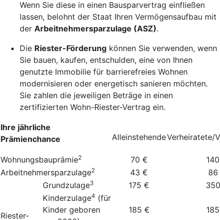
Wenn Sie diese in einen Bausparvertrag einfließen
lassen, belohnt der Staat Ihren Vermögensaufbau mit
der
Arbeitnehmersparzulage (ASZ)
.
Die
Riester-Förderung
können Sie verwenden, wenn
Sie bauen, kaufen, entschulden, eine von Ihnen
genutzte Immobilie für barrierefreies Wohnen
modernisieren oder energetisch sanieren möchten.
Sie zahlen die jeweiligen Beträge in einen
zertifizierten Wohn-Riester-Vertrag ein.
Ihre jährliche
Alleinstehende
Verheiratete/
Prämienchance
2
Wohnungsbauprämie
70 €
140
2
Arbeitnehmersparzulage
43 €
86
3
Grundzulage
175 €
350
4
Kinderzulage
(für
Kinder geboren
185 €
185
Riester-