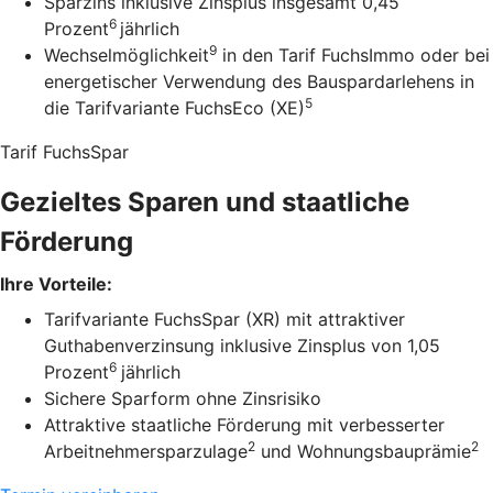
Sparzins inklusive Zinsplus insgesamt 0,45
6
Prozent
jährlich
9
Wechselmöglichkeit
in den Tarif FuchsImmo oder bei
energetischer Verwendung des Bauspardarlehens in
5
die Tarifvariante FuchsEco (XE)
Tarif FuchsSpar
Gezieltes Sparen und staatliche
Förderung
Ihre Vorteile:
Tarifvariante FuchsSpar (XR) mit attraktiver
Guthabenverzinsung inklusive Zinsplus von 1,05
6
Prozent
jährlich
Sichere Sparform ohne Zinsrisiko
Attraktive staatliche Förderung mit verbesserter
2
2
Arbeitnehmersparzulage
und Wohnungsbauprämie