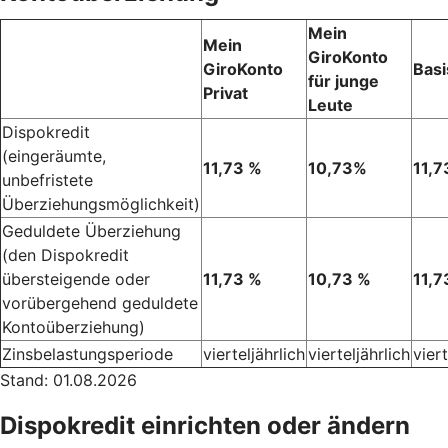
Mein
Mein
GiroKonto
GiroKonto
Basi
für junge
Privat
Leute
Dispokredit
(eingeräumte,
11,73 %
10,73%
11,7
unbefristete
Überziehungsmöglichkeit)
Geduldete Überziehung
(den Dispokredit
übersteigende oder
11,73 %
10,73 %
11,7
vorübergehend geduldete
Kontoüberziehung)
Zinsbelastungsperiode
vierteljährlich
vierteljährlich
viert
Stand: 01.08.2026
Dispokredit einrichten oder ändern