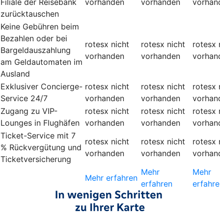
Filiale der Reisebank
vorhanden
vorhanden
vorhan
zurücktauschen
Keine Gebühren beim
Bezahlen oder bei
rotesx
nicht
rotesx
nicht
rotesx
Bargeldauszahlung
vorhanden
vorhanden
vorhan
am Geldautomaten im
Ausland
Exklusiver Concierge-
rotesx
nicht
rotesx
nicht
rotesx
Service 24/7
vorhanden
vorhanden
vorhan
Zugang zu VIP-
rotesx
nicht
rotesx
nicht
rotesx
Lounges in Flughäfen
vorhanden
vorhanden
vorhan
Ticket-Service mit 7
rotesx
nicht
rotesx
nicht
rotesx
% Rückvergütung und
vorhanden
vorhanden
vorhan
Ticketversicherung
Mehr
Mehr
Mehr erfahren
erfahren
erfahre