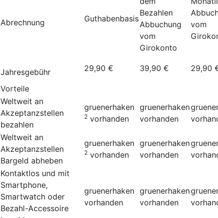
dem
Monatl
Bezahlen
Abbuc
Guthabenbasis
Abrechnung
Abbuchung
vom
vom
Giroko
Girokonto
29,90 €
39,90 €
29,90 
Jahresgebühr
Vorteile
Weltweit an
gruenerhaken
gruenerhaken
gruene
Akzeptanzstellen
2
vorhanden
vorhanden
vorhan
bezahlen
Weltweit an
gruenerhaken
gruenerhaken
gruene
Akzeptanzstellen
2
vorhanden
vorhanden
vorhan
Bargeld abheben
Kontaktlos und mit
Smartphone,
gruenerhaken
gruenerhaken
gruene
Smartwatch oder
vorhanden
vorhanden
vorhan
Bezahl-Accessoire