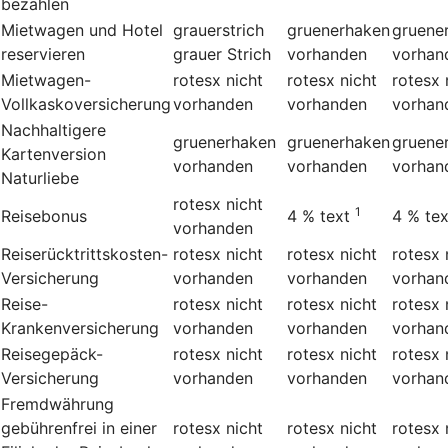
bezahlen
Mietwagen und Hotel
grauerstrich
gruenerhaken
gruene
reservieren
grauer Strich
vorhanden
vorhan
Mietwagen-
rotesx
nicht
rotesx
nicht
rotesx
Vollkaskoversicherung
vorhanden
vorhanden
vorhan
Nachhaltigere
gruenerhaken
gruenerhaken
gruene
Kartenversion
vorhanden
vorhanden
vorhan
Naturliebe
rotesx
nicht
1
Reisebonus
4 %
text
4 %
tex
vorhanden
Reiserücktrittskosten-
rotesx
nicht
rotesx
nicht
rotesx
Versicherung
vorhanden
vorhanden
vorhan
Reise-
rotesx
nicht
rotesx
nicht
rotesx
Krankenversicherung
vorhanden
vorhanden
vorhan
Reisegepäck-
rotesx
nicht
rotesx
nicht
rotesx
Versicherung
vorhanden
vorhanden
vorhan
Fremdwährung
gebührenfrei in einer
rotesx
nicht
rotesx
nicht
rotesx