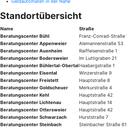
Geldautomaten in der Nähe
Standortübersicht
Name
Straße
Beratungscenter Bühl
Franz-Conrad-Straße 
Beratungscenter Appenweier
Alemannenstraße 53
Beratungscenter Auenheim
Raiffeisenstraße 1
Beratungscenter Bodersweier
Im Luttigraben 21
Beratungscenter Bühlertal-Obertal
Haabergstraße 1
Beratungscenter Eisental
Winzerstraße 9
Beratungscenter Freistett
Hauptstraße 8
Beratungscenter Goldscheuer
Merkurstraße 4
Beratungscenter Kehl
Hauptstraße 42
Beratungscenter Lichtenau
Hauptstraße 14
Beratungscenter Ottersweier
Hauptstraße 42
Beratungscenter Schwarzach
Hurststraße 7
Beratungscenter Steinbach
Steinbacher Straße 61