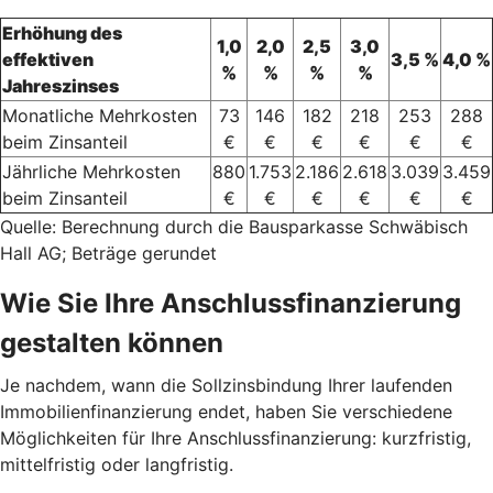
Erhöhung des
1,0
2,0
2,5
3,0
effektiven
3,5 %
4,0 %
%
%
%
%
Jahreszinses
Monatliche Mehrkosten
73
146
182
218
253
288
beim Zinsanteil
€
€
€
€
€
€
Jährliche Mehrkosten
880
1.753
2.186
2.618
3.039
3.459
beim Zinsanteil
€
€
€
€
€
€
Quelle: Berechnung durch die Bausparkasse Schwäbisch
Hall AG; Beträge gerundet
Wie Sie Ihre Anschlussfinanzierung
gestalten können
Je nachdem, wann die Sollzinsbindung Ihrer laufenden
Immobilienfinanzierung endet, haben Sie verschiedene
Möglichkeiten für Ihre Anschlussfinanzierung: kurzfristig,
mittelfristig oder langfristig.